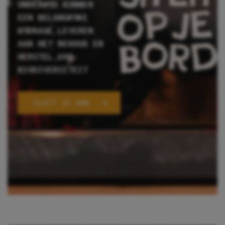
ONDERWIJS KUNNEN
EEN BELANGRIJKE
BIJDRAGE LEVEREN
AAN HET BEHOUD EN
HERSTEL VAN
BIODIVERSITEIT
SLUIT JE AAN