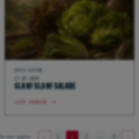
DUTCH CUISINE
27 05 2026
SLA OF SLA OF SALADE
LEES VERDER
1
2
3
...
9
»
«