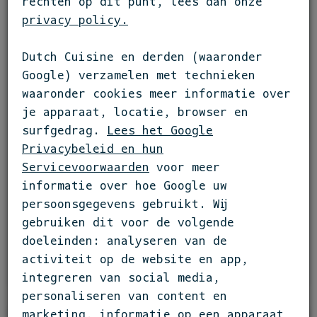
rechten op dit punt, lees dan onze
privacy policy.
Dutch Cuisine en derden (waaronder
Google) verzamelen met technieken
waaronder cookies meer informatie over
je apparaat, locatie, browser en
surfgedrag.
Lees het Google
Privacybeleid en hun
DUTCH CUISINE
Servicevoorwaarden
voor meer
29 06 2026
informatie over hoe Google uw
NA DE GROENE STER: DUTCH CUISINE
persoonsgegevens gebruikt. Wij
GAAT DOOR WAAR MICHELIN OPHIELD
gebruiken dit voor de volgende
doeleinden: analyseren van de
LEES VERDER
activiteit op de website en app,
integreren van social media,
personaliseren van content en
marketing, informatie op een apparaat