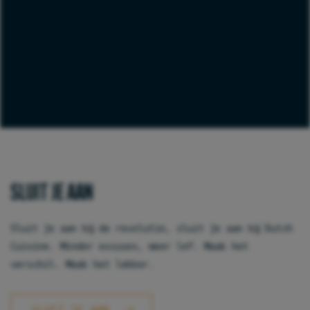
SLUIT JE AAN
Sluit je aan bij de revolutie, sluit je aan bij Dutch
Cuisine. Minder excuses, meer lef. Maak het
verschil. Maak het lekker.
SLUIT JE AAN