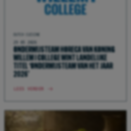
DUTCH CUISINE
29 05 2026
ONDERWIJSTEAM HORECA VAN KONING
WILLEM I COLLEGE WINT LANDELIJKE
TITEL ‘ONDERWIJSTEAM VAN HET JAAR
2026’
LEES VERDER