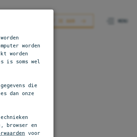
AURANTS
SLUIT JE AAN
 worden
omputer worden
ikt worden
es is soms wel
S
 gegevens die
ees dan onze
e maken.
technieken
e, browser en
orwaarden
voor