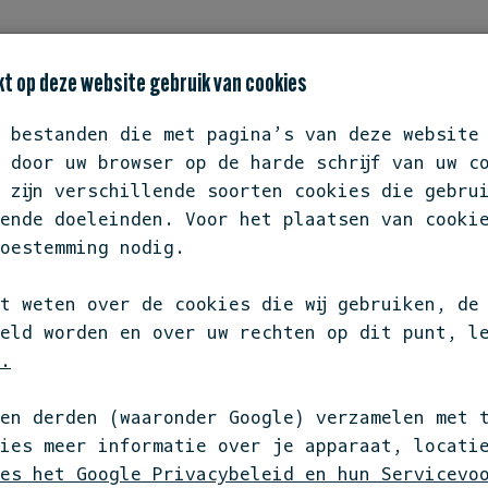
TATEMENT
BIODIVERSITEIT OP JE BORD
REST
t op deze website gebruik van cookies
e bestanden die met pagina’s van deze website
 door uw browser op de harde schrijf van uw c
 zijn verschillende soorten cookies die gebru
ende doeleinden. Voor het plaatsen van cooki
ONZE PIONIER
oestemming nodig.
t weten over de cookies die wij gebruiken, de
eld worden en over uw rechten op dit punt, l
Een pionier ziet wat beter kan en doet het gewoon.
.
ng om regels te breken, juist gedreven om het verschil t
Altijd vooruit, met lef, visie en vuurkracht.
en derden (waaronder Google) verzamelen met 
kies meer informatie over je apparaat, locati
es het Google Privacybeleid en hun Servicevo