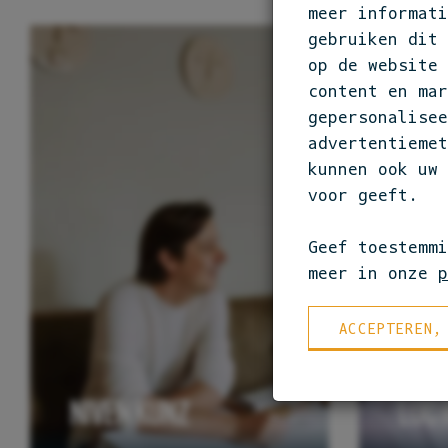
meer informati
gebruiken dit
op de website 
content en mar
gepersonalisee
advertentiemet
kunnen ook uw 
voor geeft.
Geef toestemm
meer in onze
p
ACCEPTEREN,
NIVEN KUNZ
LUC 