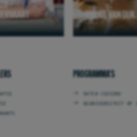
CO
DERVAART
YORNIE VAN DIJK
LERS
PROGRAMMA'S
RATIE
DUTCH CUISINE
TIE
BIODIVERSITEIT OP 
URANTS