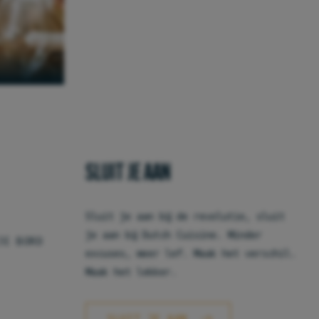
SLUIT JE AAN
Sluit je aan bij de revolutie, sluit
je aan bij Dutch Cuisine. Minder
JE BORD
excuses, meer lef. Maak het verschil.
Maak het lekker.
SLUIT JE AAN