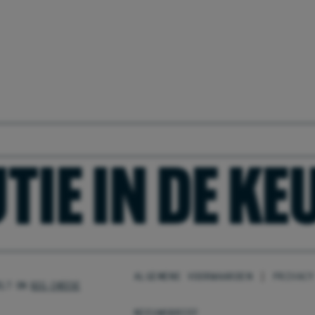
TIE IN DE K
ALGEMENE VOORWAARDEN
PRIVACY
ILT ON
BIG CHEESE
NIEUWSBRIEF