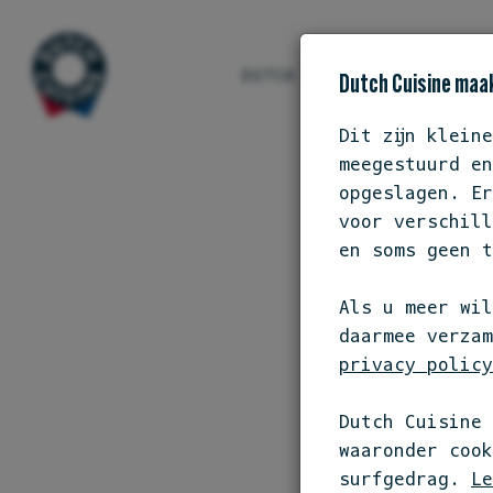
DUTCH CUISINE
ONS S
Dutch Cuisine maak
Dit zijn klein
meegestuurd en
opgeslagen. Er
voor verschill
en soms geen t
Als u meer wil
daarmee verzam
privacy policy
Niet ba
Dutch Cuisine 
waaronder coo
surfgedrag.
Le