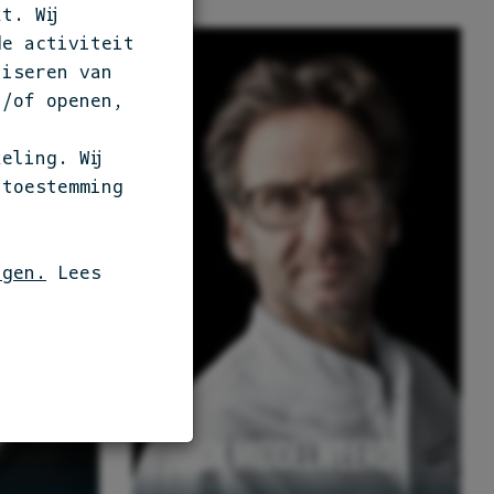
t. Wij
de activiteit
liseren van
n/of openen,
eling. Wij
 toestemming
ngen.
Lees
5 -
DICK MIDDELWEERD