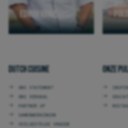
MAR
EDWIN VINKE
POL
DUTCH CUISINE
ONZE PIJ
ONS STATEMENT
INSPI
ONS VERHAAL
EDUCA
PARTNER UP
RESTA
SAMENWERKINGEN
VEELGESTELDE VRAGEN