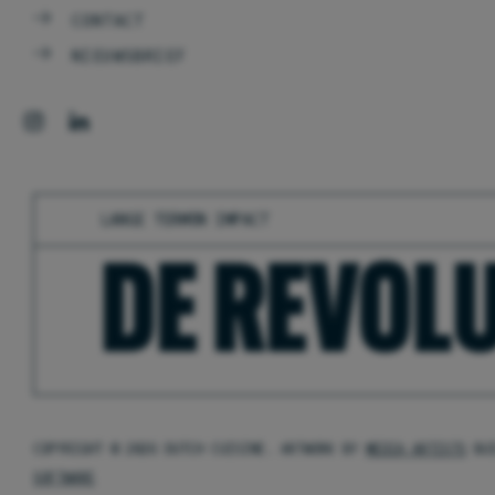
CONTACT
NIEUWSBRIEF
LANGE TERMIJN IMPACT
DE REVOLU
COPYRIGHT © 2026 DUTCH CUISINE. ARTWORK BY
MEDIA ARTISTS
BU
SOFTWARE