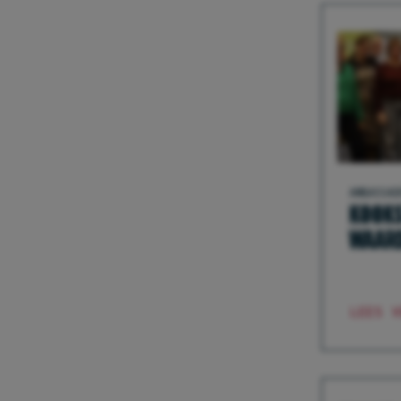
AMBASSAD
KOOKS
WAAR
LEES V