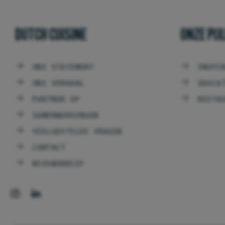
DUTCH CUISINE
ONZE PIJ
ONS STATEMENT
INSPI
ONS VERHAAL
EDUCA
PARTNER UP
RESTA
SAMENWERKINGEN
VEELGESTELDE VRAGEN
CONTACT
NIEUWSBRIEF