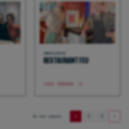
AMBASSADEUR
RESTAURANT FEU
LEES VERDER
1
2
3
»