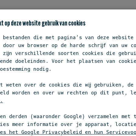
TATEMENT
BIODIVERSITEIT OP JE BORD
REST
t op deze website gebruik van cookies
e bestanden die met pagina’s van deze website
 door uw browser op de harde schrijf van uw c
 zijn verschillende soorten cookies die gebru
DEELNEMERS OVERZICHT
ende doeleinden. Voor het plaatsen van cooki
S
oestemming nodig.
t weten over de cookies die wij gebruiken, de
eld worden en over uw rechten op dit punt, l
.
uiten bij
en derden (waaronder Google) verzamelen met 
? We werken
kies meer informatie over je apparaat, locati
 verder
es het Google Privacybeleid en hun Servicevo