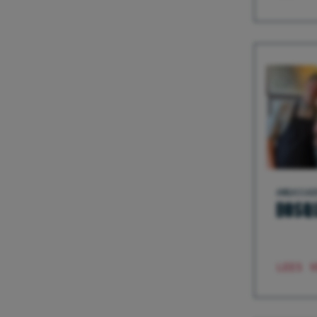
AMBASSAD
BOSQ
LEES V