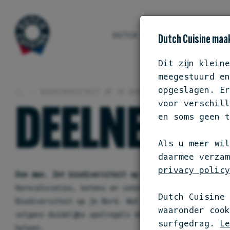
DUTCH CUISINE
ONS S
Dutch Cuisine maak
Dit zijn klein
meegestuurd en
opgeslagen. Er
BIODIVERSITEIT OP JE BORD
DEELNEMERS
voor verschill
DEELNEMER
en soms geen t
Als u meer wil
daarmee verzam
privacy policy
Doe mee. Zet biodiversiteit op de kaart.
Horecalocaties, ketens en cateraars kunnen zich aansl
Dutch Cuisine 
Biodiversiteit op je Bord. Wat je daarvoor moet doen
waaronder coo
volgens duidelijke spelregels die biodiversiteit echt
surfgedrag.
Le
helpen.