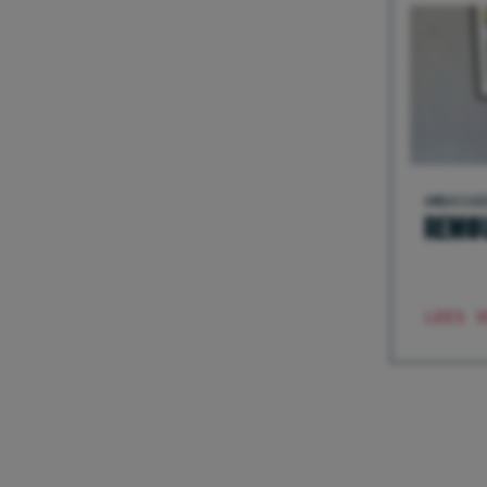
AMBASSAD
REMOU
LEES V