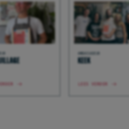
EUR
AMBASSADEUR
ILLAGE
KEEK
ERDER
LEES VERDER