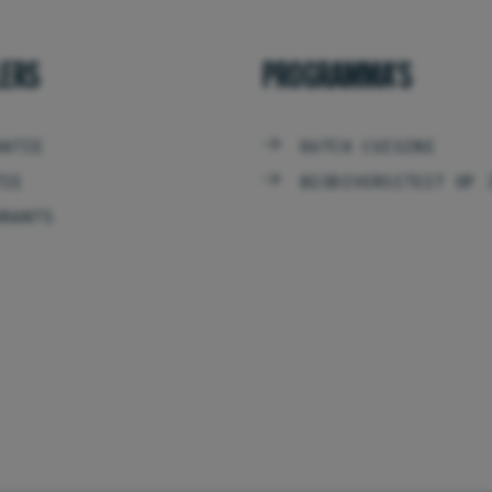
LERS
PROGRAMMA'S
RATIE
DUTCH CUISINE
TIE
BIODIVERSITEIT OP 
URANTS