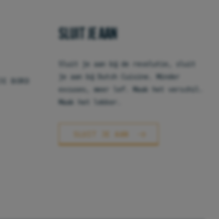
SLUIT JE AAN
Sluit je aan bij de revolutie, sluit
je aan bij Dutch Cuisine. Minder
JE BORD
excuses, meer lef. Maak het verschil.
Maak het lekker.
SLUIT JE AAN