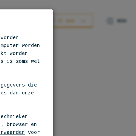
AURANTS
SLUIT JE AAN
 worden
omputer worden
ikt worden
es is soms wel
 gegevens die
ees dan onze
technieken
e, browser en
orwaarden
voor