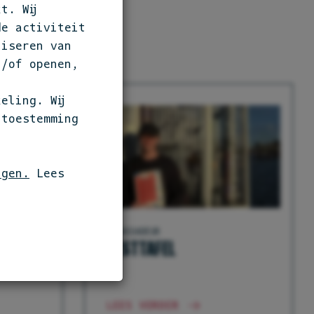
t. Wij
de activiteit
liseren van
n/of openen,
eling. Wij
 toestemming
ngen.
Lees
AMBASSADEUR
TESTTAFEL
LEES VERDER