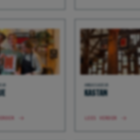
EUR
AMBASSADEUR
UE
KASTAN
ERDER
LEES VERDER