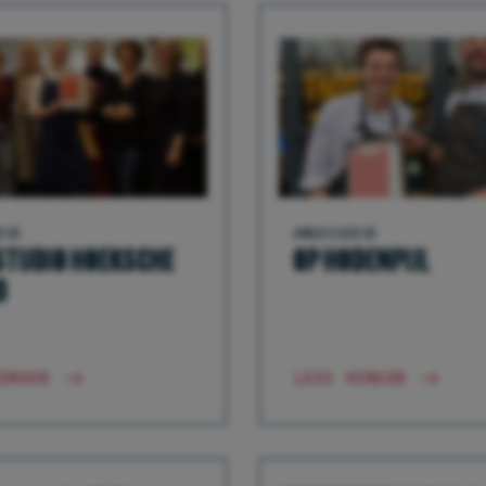
EUR
AMBASSADEUR
TUDIO HOEKSCHE
OP HODENPIJL
D
ERDER
LEES VERDER