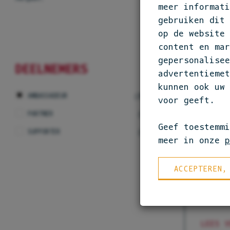
meer informati
gebruiken dit
op de website 
content en mar
gepersonalisee
DEELNEMERS
advertentiemet
kunnen ook uw 
AMBASSADEUR
(36)
voor geeft.
PARTNER
(5)
Geef toestemm
SUPPORTER
(5)
meer in onze
p
ACCEPTEREN,
AMBASSAD
YÜGEN
LEES V