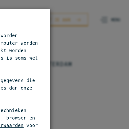
AURANTS
SLUIT JE AAN
 worden
omputer worden
ikt worden
es is soms wel
OLLAND / AMSTERDAM
AFEL
 gegevens die
ees dan onze
technieken
erdam
e, browser en
d
orwaarden
voor