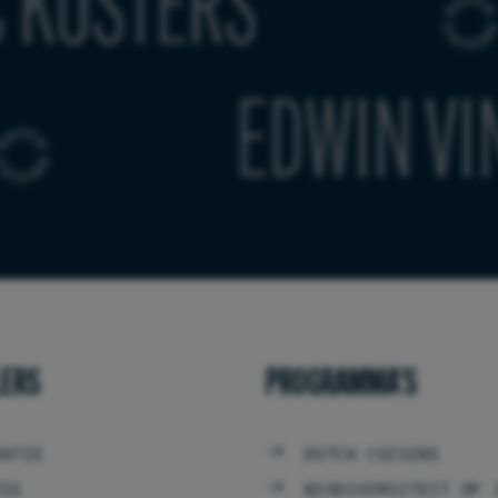
)
LUC KUST
WIN VINKE
LERS
PROGRAMMA'S
RATIE
DUTCH CUISINE
TIE
BIODIVERSITEIT OP 