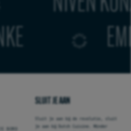
ERS
EMILE VAN DER
SLUIT JE AAN
Sluit je aan bij de revolutie, sluit
je aan bij Dutch Cuisine. Minder
JE BORD