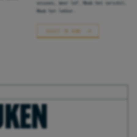
excuses, meer lef. Maak het verschil.
Maak het lekker.
SLUIT JE AAN
EUKEN