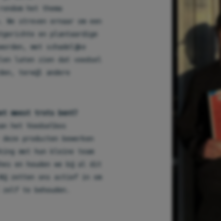
rondom het thema
. We streven ernaar om een
tgerichte en plantaardige
worden, met schadelijke
len laten zien dat voedsel
den, terwijl andere
et meest trots bent?
an het Voedselbos
 deze producten bewerken
rking met hun kleine team
hes en houden we bij al dit
Wij zetten ons actief in om
t zelf te behouden.