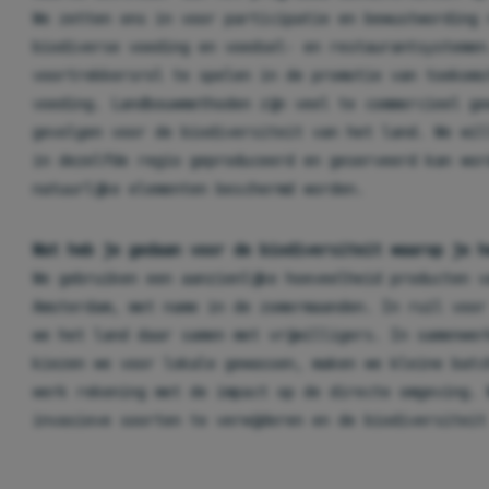
We zetten ons in voor participatie en bewustwording 
biodiverse voeding en voedsel- en restaurantsystemen
voortrekkersrol te spelen in de promotie van toekoms
voeding. Landbouwmethoden zijn veel te commercieel ge
gevolgen voor de biodiversiteit van het land. We wil
in dezelfde regio geproduceerd en geserveerd kan wor
natuurlijke elementen beschermd worden.
Wat heb je gedaan voor de biodiversiteit waarop je h
We gebruiken een aanzienlijke hoeveelheid producten v
Amsterdam, met name in de zomermaanden. In ruil voor
we het land daar samen met vrijwilligers. In samenwe
kiezen we voor lokale gewassen, maken we kleine batc
werk rekening met de impact op de directe omgeving. 
invasieve soorten te verwijderen en de biodiversitei