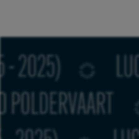
 BOER (1965 - 2025
ART
ED