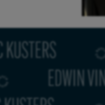
)
LUC KUST
WIN VINKE