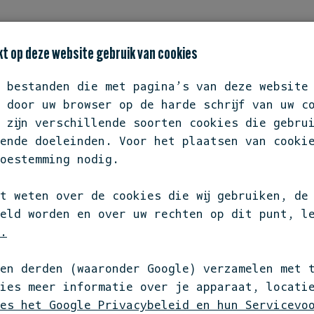
TATEMENT
BIODIVERSITEIT OP JE BORD
REST
t op deze website gebruik van cookies
e bestanden die met pagina’s van deze website
 door uw browser op de harde schrijf van uw c
 zijn verschillende soorten cookies die gebru
ende doeleinden. Voor het plaatsen van cooki
NOORD-H
oestemming nodig.
TESTT
t weten over de cookies die wij gebruiken, de
eld worden en over uw rechten op dit punt, l
.
Dijksgracht 6
en derden (waaronder Google) verzamelen met 
1019 BS Amst
kies meer informatie over je apparaat, locati
Noord-Hollan
es het Google Privacybeleid en hun Servicevo