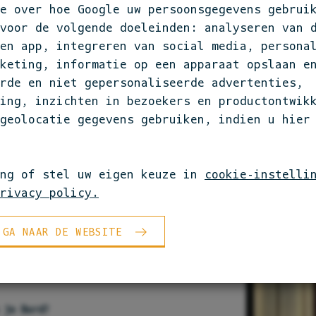
e over hoe Google uw persoonsgegevens gebruik
MEER INFOR
 voor de volgende doeleinden: analyseren van 
en app, integreren van social media, persona
keting, informatie op een apparaat opslaan e
rde en niet gepersonaliseerde advertenties,
ing, inzichten in bezoekers en productontwikk
geolocatie gegevens gebruiken, indien u hier
ring - TestTafel,
ing of stel uw eigen keuze in
cookie-instelli
ontmoetingsplek De Sering,
rivacy policy.
 in voor een eerlijker
 dineren door middel van
 GA NAAR DE WEBSITE
ring biedt niet alleen een
bij het financieren van
 je Bord?