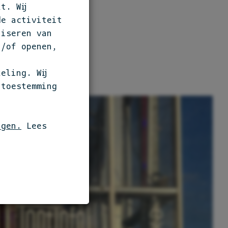
t. Wij
MATIE
de activiteit
liseren van
n/of openen,
eling. Wij
 toestemming
ngen.
Lees