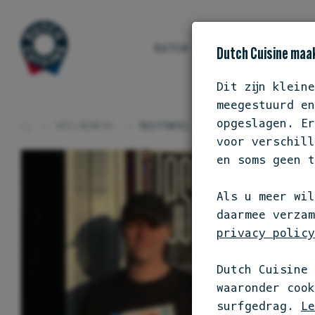
DUTCH CUISINE
ONS S
Dutch Cuisine maak
Dit zijn klein
meegestuurd en
opgeslagen. Er
DEELNEMERS
TESTTAFEL
voor verschill
en soms geen t
Als u meer wil
daarmee verzam
privacy policy
Dutch Cuisine 
waaronder coo
surfgedrag.
Le