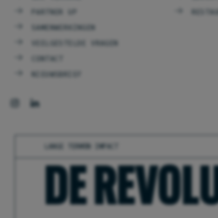
PARTNER UP
RESTA
SAMENWERKINGEN
VEELGESTELDE VRAGEN
CONTACT
NIEUWSBRIEF
LANGE TERMIJN IMPACT
DE REVOLU