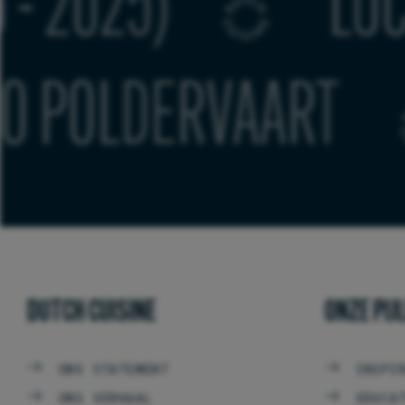
 BOER (1965 - 2025
AART
ED
DUTCH CUISINE
ONZE PIJ
ONS STATEMENT
INSPI
ONS VERHAAL
EDUCA