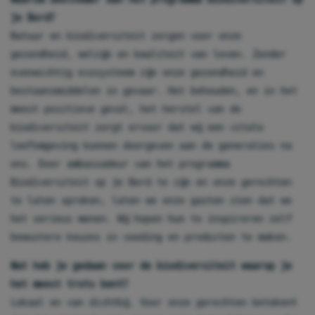
je Bord?
Natuur en biodiversiteit zorgen voor onze
gezondheid, welzijn en kwaliteit van leven. Zonder
evenwichtig ecosysteem zijn onze gezondheid en
bestaansmiddelen in gevaar. Het behouden, en in het
meest positieve geval, het herstel van de
biodiversiteit zorgt ervoor dat wij een vitale
leefomgeving kunnen doorgeven aan de generaties na
ons. Door ambassadeur van het programma
Biodiversiteit op je Bord te zijn en onze gerechten
te laten spreken, laten we onze gasten zien dat we
het serieus menen. Wij hopen hun te inspireren zelf
bewustere keuzes in voeding en producten te maken.
Wat heb je gedaan voor de biodiversiteit waarop je
het meest trots bent?
Lokaal en van dichtbij. Voor onze gerechten betekent