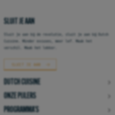
SLUIT JE AAN
Sluit je aan bij de revolutie, sluit je aan bij Dutch
Cuisine. Minder excuses, meer lef. Maak het
verschil. Maak het lekker.
SLUIT JE AAN
DUTCH CUISINE
ONZE PIJLERS
PROGRAMMA'S