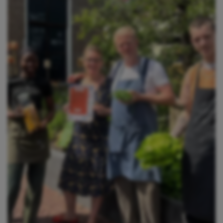
opslaan en/of openen,
gepersonaliseerde en niet
gepersonaliseerde advertenties,
advertentiemeting, inzichten in
bezoekers en productontwikkeling. Wij
kunnen ook uw geolocatie gegevens
gebruiken, indien u hier toestemming
voor geeft.
Geef toestemming of stel uw eigen
keuze in
cookie-instellingen.
Lees
meer in onze
privacy policy.