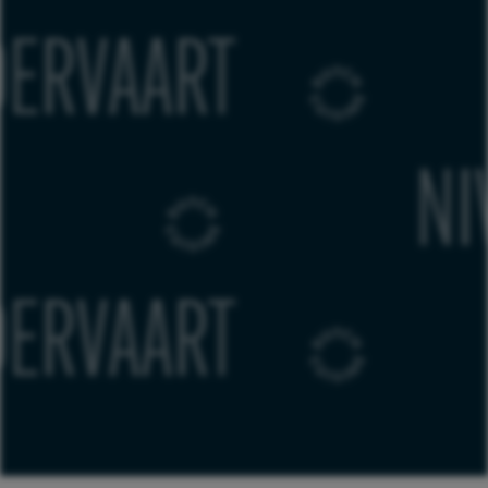
T
EDWIN
KUSTERS
T
EDWIN