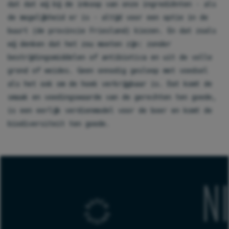
dat dat wij bij de inkoop van onze ingrediënten - als
de mogelijkheid er is - altijd voor een optie in de
buurt (de provincie Friesland) kiezen. En dat zoals
wij denken dat het zou moeten zijn: zonder
bestrijdingsmiddelen of antibiotica en uit de volle
grond of weides. Geen onnodig gesleep met voedsel
als het ook om de hoek verkrijgbaar is. Dat komt de
smaak en voedingswaarde van de gerechten ten goede,
is een eerlijk verdienmodel voor de boer en komt de
biodiversiteit ten goede.
KUSTERS