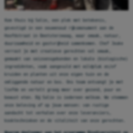
Kom thuis bij Salie, een plek met betekenis,
gevestigd in een eeuwenoud rijksmonument aan de
Hoofdstraat in Beetsterzwaag, waar smaak, natuur,
duurzaamheid en gastvrijheid samenkomen. Chef Jouke
verrast je met creatieve gerechten vol smaak,
gemaakt van seizoensgebonden en lokale (biologische)
ingrediënten, vaak aangevuld met wildpluk en/of
kruiden en planten uit onze eigen tuin en de
omliggende natuur en bos. Ons team ontvangt je met
liefde en vertelt graag meer over gezond, puur en
bewust eten. Bij Salie is iedereen welkom. We stemmen
onze beleving af op jouw wensen: van rustige
aandacht tot verhalen over onze leveranciers,
kooktechnieken en de vitaliteit van onze gerechten.
Waarom deelnemer aan het programma Biodiversiteit op