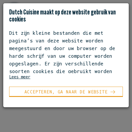
Dutch Cuisine maakt op deze website gebruik van
cookies
Dit zijn kleine bestanden die met
pagina’s van deze website worden
SAMENWERKING
GEMEENTE AMSTERDAM
meegestuurd en door uw browser op de
GEMEENTE AMSTERDAM
harde schrijf van uw computer worden
opgeslagen. Er zijn verschillende
soorten cookies die gebruikt worden
Lees meer
voor verschillende doeleinden. Voor
het plaatsen van cookies is soms wel
ACCEPTEREN, GA NAAR DE WEBSITE
en soms geen toestemming nodig.
Als u meer wilt weten over de cookies
die wij gebruiken, de gegevens die
daarmee verzameld worden en over uw