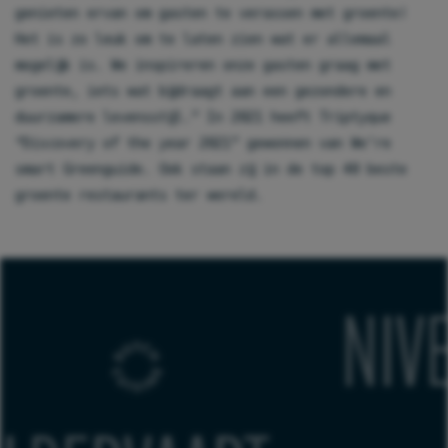
genieten ervan om gasten te verassen met groente!
Het is zo leuk om te laten zien wat er allemaal
mogelijk is. We inspireren onze gasten graag met
groente, iets wat bijdraagt aan een gezondere en
duurzamere levensstijl.” In 2021 heeft Triptyque
“Discovery of the year 2021” gewonnen van We’re
smart Greenguide. Ook staan zij in de top 40 beste
groente restaurants ter wereld.
KUSTERS