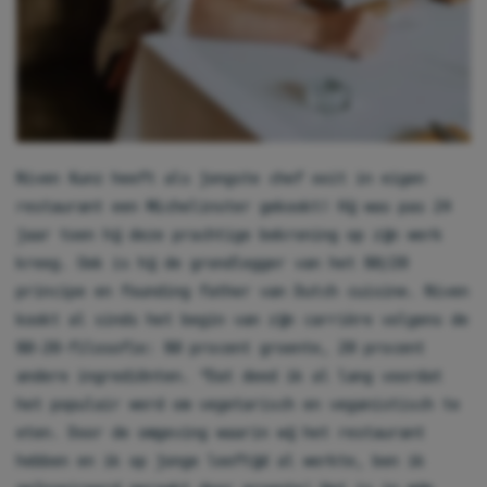
Niven Kunz heeft als jongste chef ooit in eigen
restaurant een Michelinster gekookt! Hij was pas 24
jaar toen hij deze prachtige bekroning op zijn werk
kreeg. Ook is hij de grondlegger van het 80/20
principe en founding father van Dutch cuisine. Niven
kookt al sinds het begin van zijn carrière volgens de
80-20-filosofie: 80 procent groente, 20 procent
andere ingrediënten. “Dat deed ik al lang voordat
het populair werd om vegetarisch en veganistisch te
eten. Door de omgeving waarin wij het restaurant
hebben en ik op jonge leeftijd al werkte, ben ik