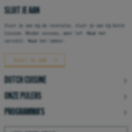
SLUIT JE AAN
Sluit je aan bij de revolutie, sluit je aan bij Dutch
Cuisine. Minder excuses, meer lef. Maak het
verschil. Maak het lekker.
SLUIT JE AAN
DUTCH CUISINE
ONZE PIJLERS
PROGRAMMA'S