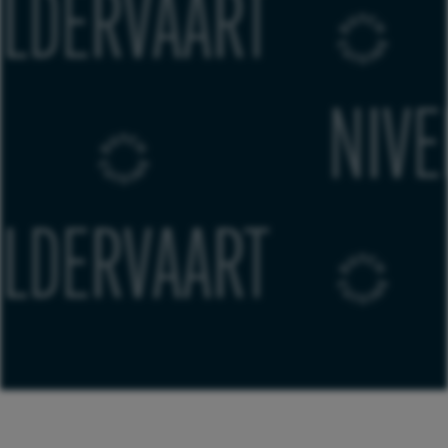
RT
EDWI
USTERS
RT
EDWI