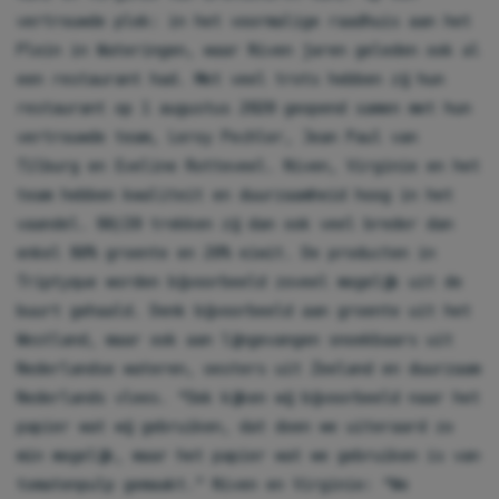
vertrouwde plek: in het voormalige raadhuis aan het
Plein in Wateringen, waar Niven jaren geleden ook al
een restaurant had. Met veel trots hebben zij hun
restaurant op 1 augustus 2020 geopend samen met hun
vertrouwde team, Leroy Pechler, Jean Paul van
Tilburg en Eveline Rotteveel. Niven, Virginie en het
team hebben kwaliteit en duurzaamheid hoog in het
vaandel. 80/20 trekken zij dan ook veel breder dan
enkel 80% groente en 20% eiwit. De producten in
Triptyque worden bijvoorbeeld zoveel mogelijk uit de
buurt gehaald. Denk bijvoorbeeld aan groente uit het
Westland, maar ook aan lijngevangen snoekbaars uit
Nederlandse wateren, oesters uit Zeeland en duurzaam
Nederlands vlees. “Ook kijken wij bijvoorbeeld naar het
papier wat wij gebruiken, dat doen we uiteraard zo
min mogelijk, maar het papier wat we gebruiken is van
tomatenpulp gemaakt.” Niven en Virginie: “We