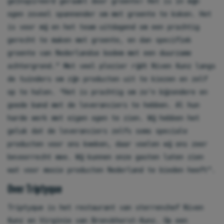
geïnspireerd geraakt door groente! Het is in mijn
ogen zoveel spannender om met groente te koken. Het
is voor mij en het team uitdagend om een prachtig
gerecht te maken met groente, en dan specifiek
groente van Nederlandse bodem met een duurzame
achtergrond.” Met veel plezier rijdt Niven Kunz langs
de tuinders om zijn producten uit te kiezen en zelf
op te halen. “Het is prachtig om zo’n bijzondere en
goede band met de leveranciers te hebben. Al hun
harde werk met eigen ogen te zien. Wij hebben het
geluk dat de leveranciers zelfs soms speciale
producten voor ons kweken, daar voelen wij ons zeer
bevoorrecht mee. Wij kunnen onze gasten laten zien
wat voor mooie producten Nederland te bieden heeft”.
Over Triptyque
Triptyque is het restaurant van sterrenchef Niven
Kunz en Virginie van Bronckhorst-Kunz. Op een