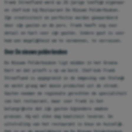
Frank Streefland werd op 26-jarige leeftijd eigenaar
en chef-kok bij Restaurant De Nieuwe PolderKeuken.
Zijn creativiteit en perfectie worden gewaardeerd
door zijn gasten en de pers. Frank heeft oog voor
detail en hart voor zijn gasten. Iedere gast is voor
hem een mogelijkheid om te verwennen, te verrassen.
Over De nieuwe polderkeuken
De Nieuwe Polderkeuken ligt midden in het Groene
Hart en dat proeft u op uw bord. Chef-kok Frank
Streefland is opgegroeid in de omgeving van Stolwijk
en werkt graag met mooie producten uit de streek.
Gasten noemen de regionale gerechten de specialiteit
van het restaurant, maar voor Frank is het
belangrijkste dat zijn gasten bijzondere smaken
proeven. Hij wil elke dag kwaliteit leveren. De
uitstraling van het restaurant is knus en huiselijk.
Ook is er de mogelijkheid om De Nieuwe Polderkeuken