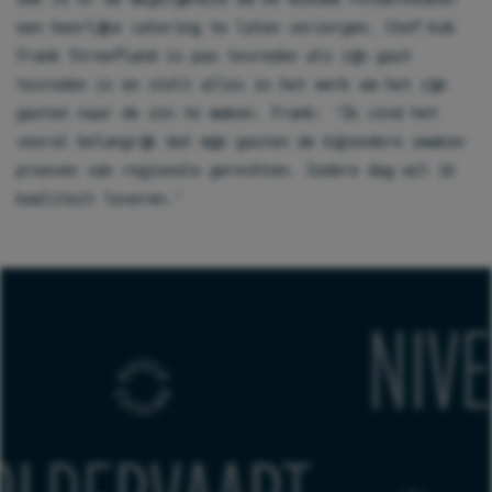
een heerlijke catering te laten verzorgen. Chef-kok
Frank Streefland is pas tevreden als zijn gast
tevreden is en stelt alles in het werk om het zijn
gasten naar de zin te maken. Frank: ‘Ik vind het
vooral belangrijk dat mijn gasten de bijzondere smaken
proeven van regionale gerechten. Iedere dag wil ik
kwaliteit leveren.’
STERS