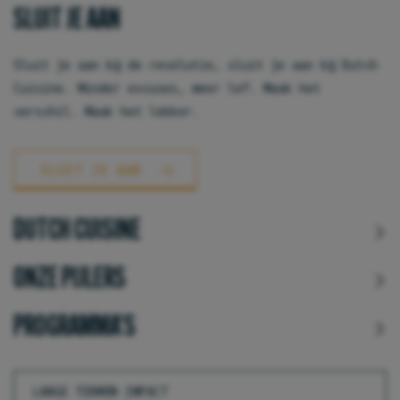
SLUIT JE AAN
Sluit je aan bij de revolutie, sluit je aan bij Dutch
Cuisine. Minder excuses, meer lef. Maak het
verschil. Maak het lekker.
SLUIT JE AAN
DUTCH CUISINE
ONZE PIJLERS
PROGRAMMA'S
LANGE TERMIJN IMPACT