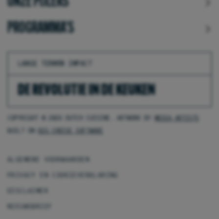
ONZE PIJLERS
PROGRAMMA'S
LANGE TERMIJN IMPACT
DE REVOLUTIE IN DE KEUKEN
COPYRIGHT © 2026 DUTCH CUISINE. ARTWORK BY
MEDIA ARTISTS
BUILT ON
BIG CHEESE SOFTWARE
ALGEMENE VOORWAARDEN
PRIVACY EN COOKIEVERKLARING
DISCLAIMER
NIEUWSBRIEF