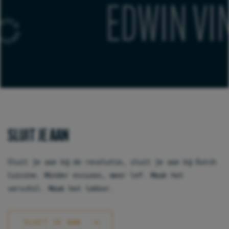
EDWIN VINKE
SLUIT JE AAN
Sluit je aan bij de revolutie, sluit je aan bij Dutch
Cuisine. Minder excuses, meer lef. Maak het
verschil. Maak het lekker.
SLUIT JE AAN