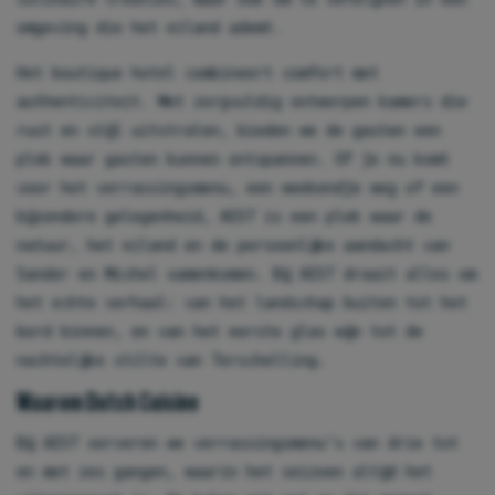
omgeving die het eiland ademt.​
Het boutique hotel combineert comfort met
authenticiteit. Met zorgvuldig ontworpen kamers die
rust en stijl uitstralen, bieden we de gasten een
plek waar gasten kunnen ontspannen. Of je nu komt
voor het verrassingsmenu, een weekendje weg of een
bijzondere gelegenheid, AEST is een plek waar de
natuur, het eiland en de persoonlijke aandacht van
Sander en Michel samenkomen. Bij AEST draait alles om
het echte verhaal: van het landschap buiten tot het
bord binnen, en van het eerste glas wijn tot de
nachtelijke stilte van Terschelling.
Waarom Dutch Cuisine
Bij AEST serveren we verrassingsmenu’s van drie tot
en met zes gangen, waarin het seizoen altijd het