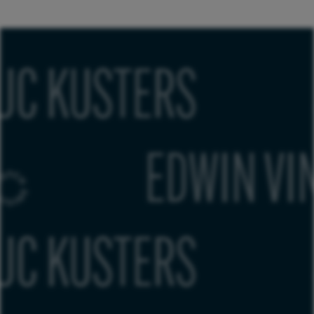
)
LUC KUST
EDWIN VINKE
)
LUC KUST