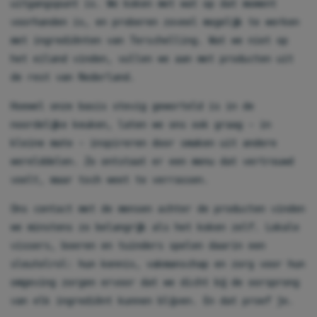
uitgangspunt is. We koken met wat op dat moment
voorhanden is, en proberen zoveel mogelijk te werken
met ingrediënten van Terschelling. Wat we niet op
het eiland vinden, vullen we aan met producten uit
de rest van Nederland.​
Hoewel onze basis stevig geworteld is in de
noordelijke keuken, laten we ons ook graag – in
kleine mate – inspireren door smaken uit andere
werelddelen. Zo ontstaat er een menu dat vertrouwd
voelt, maar toch weet te verrassen.​
Ons contact met de mensen achter de producten vinden
we minstens zo belangrijk als het koken zelf. Lokale
vissers, boeren en tuinders spelen daarin een
sleutelrol: hun kennis, vakmanschap en zorg voor hun
omgeving zorgen ervoor dat we dicht bij de oorsprong
van elk ingrediënt kunnen blijven. En dat proef je.