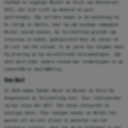
Chefkok en eigenaar Michel de Kivit van Restaurant
AEST, dat zich richt op moderne en pure
gastronomie. Zijn carrière begon in de bediening bij
De Librije in Zwolle, waar hij zijn huidige compagnon
Michel leerde kennen. Op Terschelling groeide zijn
interesse in koken, geïnspireerd door de natuur en
de rust van het eiland. In de jaren die volgden deed
hij ervaring op bij verschillende horecabedrijven. Zijn
werk werd onder andere erkend met vermeldingen in de
Lekker500 en Gault&Millau.
Over Aest
In 2024 namen Sander Wever en Michel de Kivit De
Koegelwieck op Terschelling over. Hier realiseerden
zij hun visie met AEST. Een uniek restaurant én
boutique hotel. Hier nodigen Sander en Michel hun
gasten uit om niet alleen te genieten van hun
culinaire creaties, maar ook om te verblijven in een