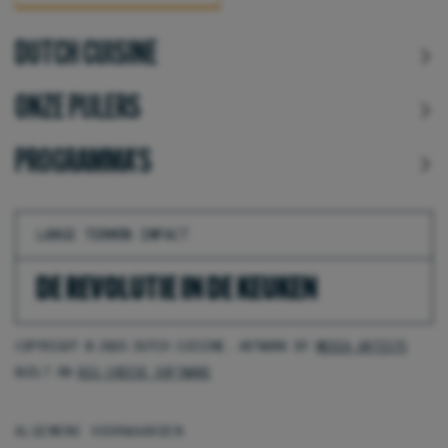
DUTCH CUISINE
ONZE PIJLERS
PROGRAMMA'S
LANGE TERMIJN IMPACT
DE REVOLUTIE IN DE KEUKEN
COPYRIGHT © 2026 DUTCH CUISINE. ARTWORK BY
MEDIA ARTISTS
BUILT ON
BIG CHEESE SOFTWARE
ALGEMENE VOORWAARDEN