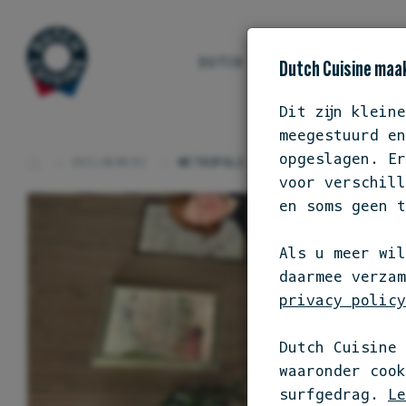
DUTCH CUISINE
ONS S
Dutch Cuisine maak
Dit zijn klein
meegestuurd en
opgeslagen. Er
DEELNEMERS
METROPOLE
voor verschill
en soms geen t
Als u meer wil
daarmee verzam
privacy policy
Dutch Cuisine 
waaronder coo
surfgedrag.
Le