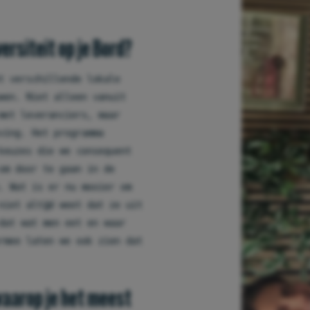
siteit op je Bord?
t verschillende lokale
wen. Niet alleen vanuit
met leveranciers, maar
ving. Het programma
keuzes die we consequent
 om door te gaan in de
. Wat is er nu mooier om
niet altijd weet dat ze uit
dat wat men eet en waar
rmee laten we ook zien dat
waarop je het meest