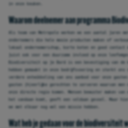
in onze keuken.
Waarom deelnemer aan programma Biodiver
Als team van Metropole werken we een aantal jaren me
ondernemers die hele mooie producten maken of verbou
lokaal ondernemerschap, korte keten en goed contact 
juist ook voor een duurzame invloed op onze leefomge
Biodiversiteit op je Bord is een bevestiging van de 
hebben gemaakt in onze bedrijfsvoering en sterkt ons
verdere ontwikkeling van ons aanbod voor onze gasten
gasten (h)eerlijke gerechten te serveren waarvan men 
onze directe regio komen. Mensen bewuster maken van 
het vandaan komt, geeft een voldaan gevoel. Maar hie
we met elkaar nog wel een missie hebben.
Wat heb je gedaan voor de biodiversiteit 