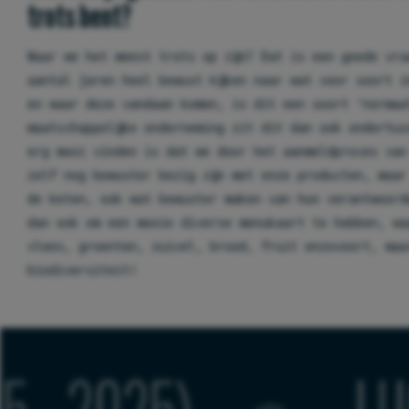
trots bent?
Waar we het meest trots op zijn? Dat is een goede vr
aantal jaren heel bewust kijken naar wat voor soort 
en waar deze vandaan komen, is dit een soort ‘normaa
maatschappelijke onderneming zit dit dan ook ondertu
erg mooi vinden is dat we door het aanmeldproces van
zelf nog bewuster bezig zijn met onze producten, maa
de keten, ook wat bewuster maken van hun verantwoord
dan ook om een mooie diverse menukaart te hebben, wa
vlees, groenten, zuivel, brood, fruit enzovoort, maa
biodiversiteit!