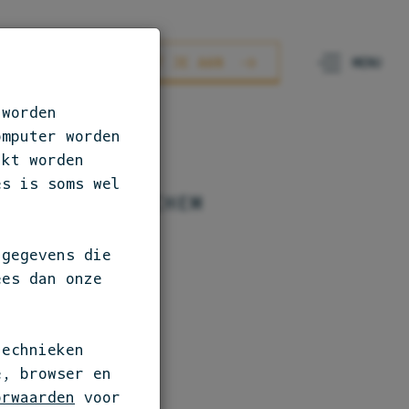
AURANTS
SLUIT JE AAN
 worden
omputer worden
ikt worden
es is soms wel
LLAND / GORICHEM
POLE
 gegevens die
ees dan onze
technieken
chem
e, browser en
orwaarden
voor