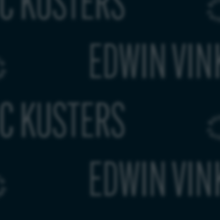
2025)
LUC K
 VINKE
2025)
LUC K
 VINKE