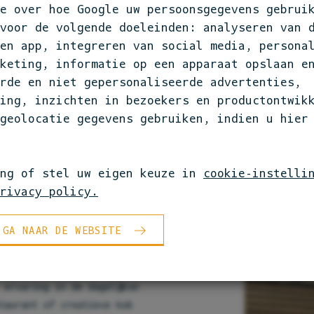
e over hoe Google uw persoonsgegevens gebruik
MEER INFOR
 voor de volgende doeleinden: analyseren van 
en app, integreren van social media, persona
keting, informatie op een apparaat opslaan e
rde en niet gepersonaliseerde advertenties,
ing, inzichten in bezoekers en productontwikk
geolocatie gegevens gebruiken, indien u hier
storisch pand uit 1887, in
 met een warm stads
ing of stel uw eigen keuze in
cookie-instelli
 voelt. Een ontmoetingsplek
rivacy policy.
n voor lunch of diner. Bij
van onze partners uit de
 GA NAAR DE WEBSITE
ekkerste authentieke
happelijke onderneming waar
pen zich te ontwikkelen in
 ervaring in de dagelijkse
staurant of creatieve kok