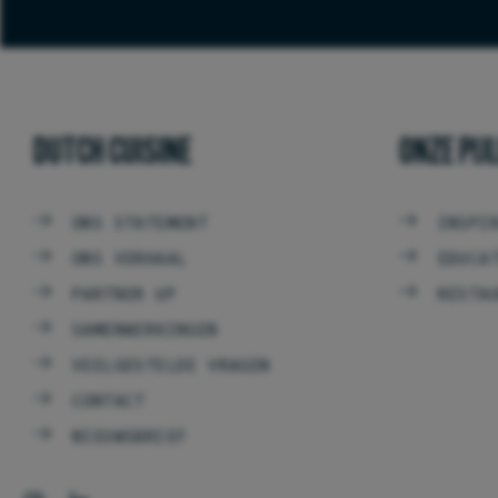
DUTCH CUISINE
ONZE PIJ
ONS STATEMENT
INSPI
ONS VERHAAL
EDUCA
PARTNER UP
RESTA
SAMENWERKINGEN
VEELGESTELDE VRAGEN
CONTACT
NIEUWSBRIEF