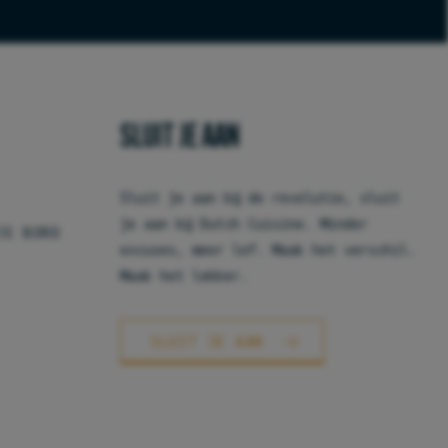
SLUIT JE AAN
Sluit je aan bij de revolutie, sluit
je aan bij Dutch Cuisine. Minder
JE BORD
excuses, meer lef. Maak het verschil.
Maak het lekker.
SLUIT JE AAN