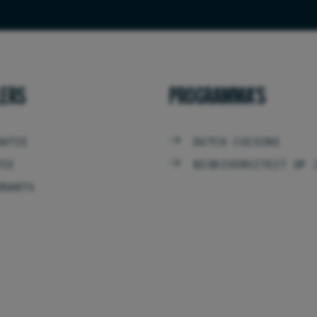
LERS
PROGRAMMA'S
RATIE
DUTCH CUISINE
TIE
BIODIVERSITEIT OP 
URANTS