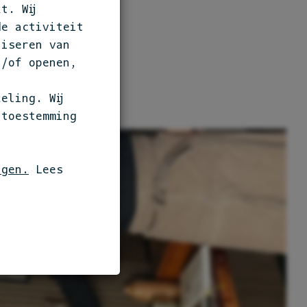
t. Wij
MATIE
de activiteit
liseren van
n/of openen,
eling. Wij
 toestemming
ngen.
Lees