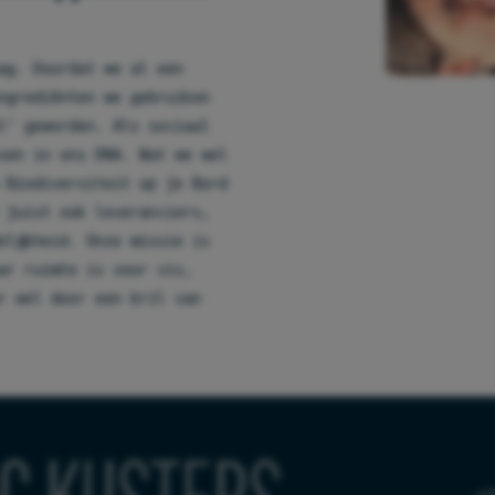
aag. Doordat we al een
ingrediënten we gebruiken
l’ geworden. Als sociaal
ssen in ons DNA. Wat we wel
 Biodiversiteit op je Bord
r juist ook leveranciers,
elijkheid. Onze missie is
ar ruimte is voor vis,
r wel door een bril van