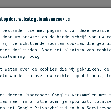
TATEMENT
BIODIVERSITEIT OP JE BORD
REST
t op deze website gebruik van cookies
e bestanden die met pagina’s van deze website
 door uw browser op de harde schrijf van uw c
 zijn verschillende soorten cookies die gebru
ende doeleinden. Voor het plaatsen van cooki
ZUID-HO
oestemming nodig.
METRO
t weten over de cookies die wij gebruiken, de
eld worden en over uw rechten op dit punt, l
.
Melkpad 3
en derden (waaronder Google) verzamelen met 
4201 NH Gori
kies meer informatie over je apparaat, locati
Zuid-Holland
es het Google Privacybeleid en hun Servicevo