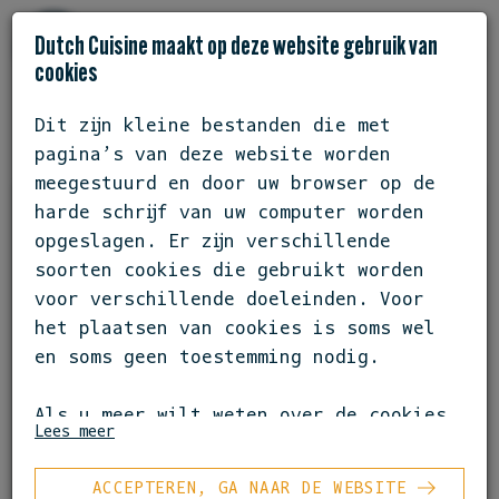
Dutch Cuisine maakt op deze website gebruik van
cookies
Dit zijn kleine bestanden die met
pagina’s van deze website worden
DEELNEMERS
EKE MARIËN
meegestuurd en door uw browser op de
harde schrijf van uw computer worden
opgeslagen. Er zijn verschillende
soorten cookies die gebruikt worden
voor verschillende doeleinden. Voor
het plaatsen van cookies is soms wel
en soms geen toestemming nodig.
Als u meer wilt weten over de cookies
Lees meer
die wij gebruiken, de gegevens die
daarmee verzameld worden en over uw
ACCEPTEREN, GA NAAR DE WEBSITE