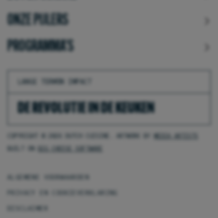
ONZE PIJLERS
PROGRAMMA'S
LANGE TERMIJN IMPACT
DE REVOLUTIE IN DE KEUKEN
COPYRIGHT © 2026 DUTCH CUISINE. ARTWORK BY
MEDIA ARTISTS
BUILT ON
BIG CHEESE SOFTWARE
ALGEMENE VOORWAARDEN
PRIVACY EN COOKIEVERKLARING
DISCLAIMER