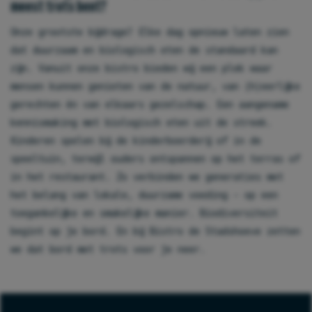
meest trots bent?
Onze grootste bijdrage? Elke dag opnieuw laten zien
dat duurzaam en biologisch eten de standaard kan
zijn. Vanuit onze bistro bieden wij een plek waar
mensen kunnen genieten van de natuur, van (h)eerlijke
gerechten én van elkaars gezelschap. Een aangename
kennismaking met biologisch eten uit de streek.
Kinderen spelen bij de kinderboerderij of in de
speeltuin, terwijl ouders ontspannen op het terras of
in het restaurant. Zo verbinden we generaties met
het belang van lokale, duurzame voeding – op een
toegankelijke en smakelijke manier. Biodiversiteit
begint op je bord. En bij Bistro de Stadshoeve zetten
we dat bord met trots voor je neer.