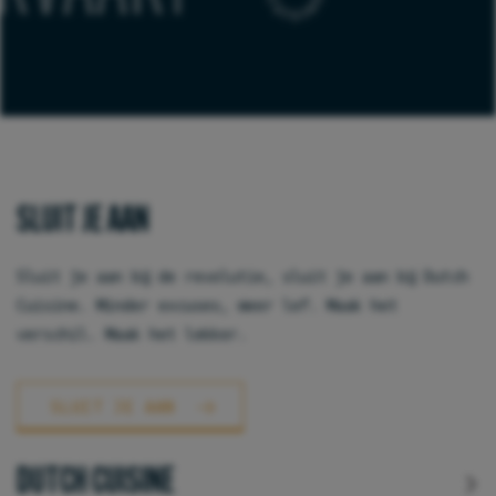
SLUIT JE AAN
Sluit je aan bij de revolutie, sluit je aan bij Dutch
Cuisine. Minder excuses, meer lef. Maak het
verschil. Maak het lekker.
SLUIT JE AAN
DUTCH CUISINE