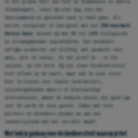
in het groene hart van Park de Stadshoeve in Zwolle
(Stadshagen), laten wij elke dag zien dat
duurzaamheid en genieten hand in hand gaan. Als
eerste restaurant in Overijssel met het
EKO-keurmerk
Horeca Goud
, werken wij met 80 tot 100% biologische
en streekgebonden ingrediënten. Dat betekent:
eerlijke producten van dichtbij, met aandacht voor
mens, dier én natuur. En dat proef je – in elk
seizoen, op elk bord. Bij ons staat biodiversiteit
niet alleen op de kaart, maar ook in onze visie.
Door te kiezen voor lokale leveranciers,
seizoensgebonden menu’s en plantaardige
alternatieven, maken we bewuste keuzes die goed zijn
voor de aarde én onze gasten. Samen met onze
partners en bezoekers bouwen we aan een
voedselsysteem dat het verschil maakt.
Wat heb je gedaan voor de biodiversiteit waarop je het