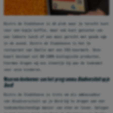
Bistro de Stadshoeve is dé plek waar je terecht kunt
voor een kopje koffie, maar ook kunt genieten van
een lekkere lunch of een mooi gerecht met goede wijn
in de avond. Bistro de Stadshoeve is het 1e
restaurant van Zwolle met een EKO keurmerk. Onze
kaart bestaat uit 80-100% biologische producten,
hiermee dragen wij ons steentje bij aan de toekomst
voor onze kinderen.
Waarom deelnemer aan het programma
Biodiversiteit op je
Bord
?
Bistro de Stadshoeve is trots om als ambassadeur
van
Biodiversiteit op je Bord
bij te dragen aan een
toekomstbestendige manier van eten en leven. Gelegen