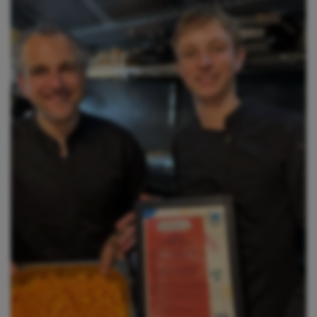
opslaan en/of openen,
gepersonaliseerde en niet
gepersonaliseerde advertenties,
advertentiemeting, inzichten in
bezoekers en productontwikkeling. Wij
kunnen ook uw geolocatie gegevens
gebruiken, indien u hier toestemming
voor geeft.
Geef toestemming of stel uw eigen
keuze in
cookie-instellingen.
Lees
meer in onze
privacy policy.